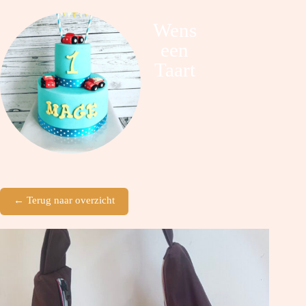
Wens
een
Taart
← Terug naar overzicht