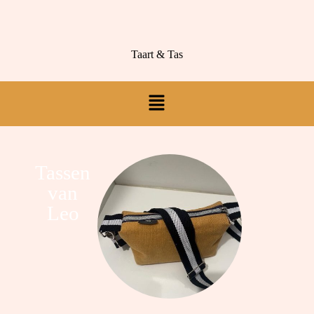
Taart & Tas
Tassen
van
Leo