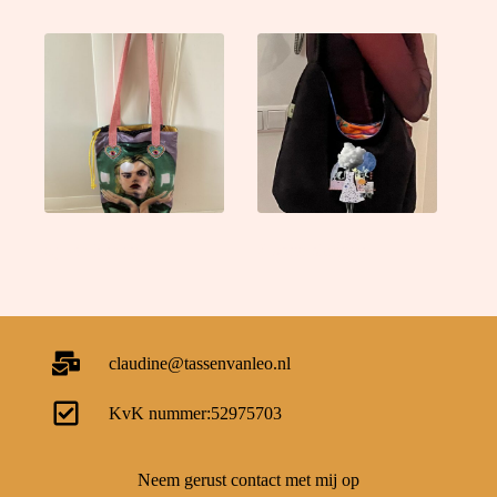
Sylvie Kreusch
Zwarte shopper
claudine@tassenvanleo.nl
KvK nummer:52975703
Neem gerust contact met mij op