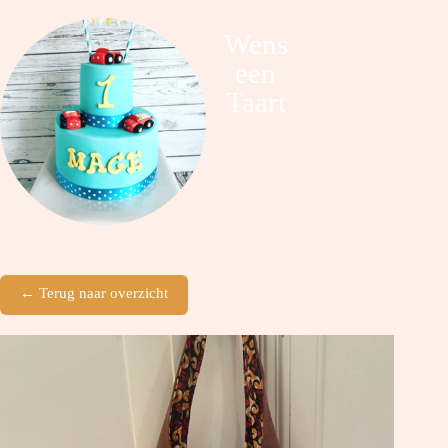
Wens
een
Taart
← Terug naar overzicht