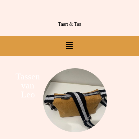
Taart & Tas
Tassen
van
Leo