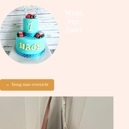
Wens
een
Taart
← Terug naar overzicht