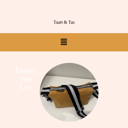
Taart & Tas
Tassen
van
Leo