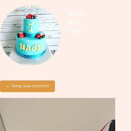
Wens
een
Taart
← Terug naar overzicht