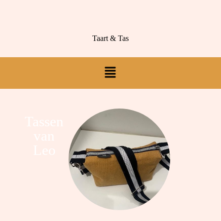
Taart & Tas
Tassen
van
Leo