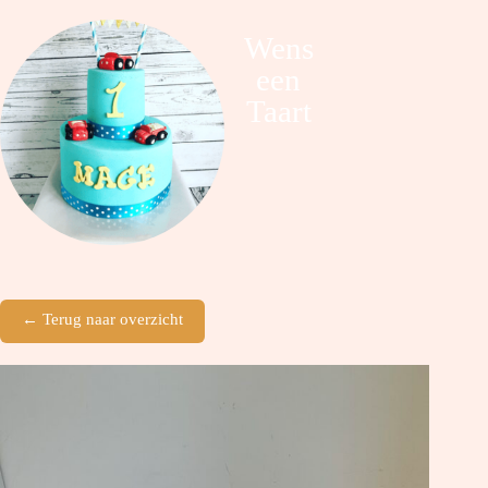
Wens
een
Taart
← Terug naar overzicht