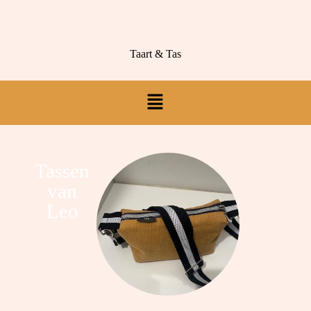
Taart & Tas
Tassen
van
Leo