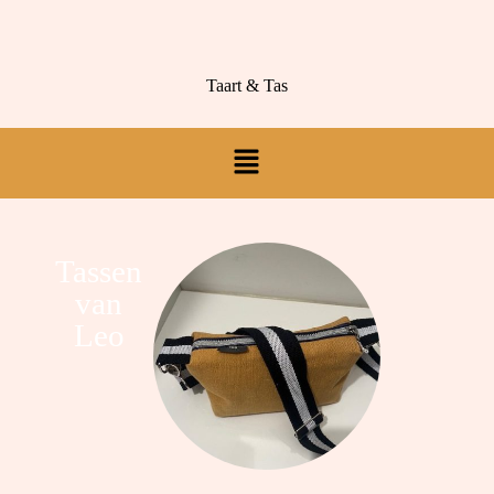
Taart & Tas
Tassen
van
Leo