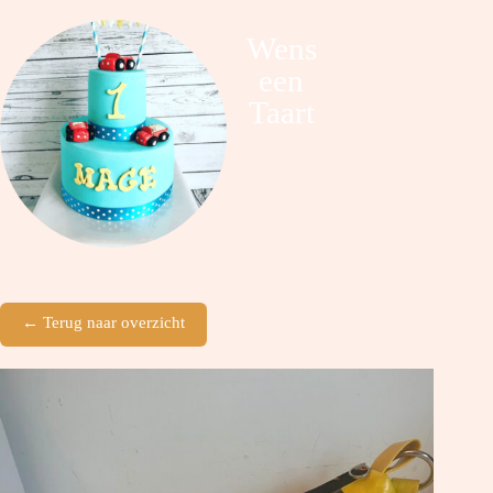
Wens
een
Taart
← Terug naar overzicht