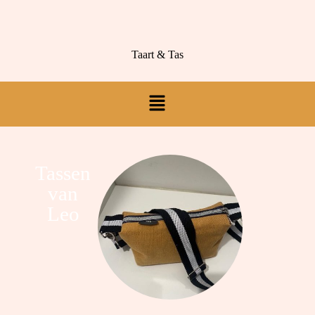
Taart & Tas
Tassen
van
Leo