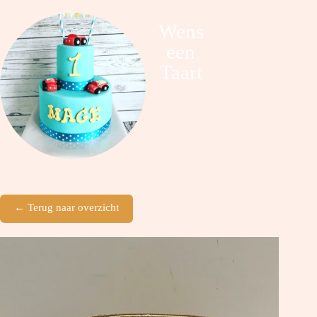
Wens
een
Taart
← Terug naar overzicht