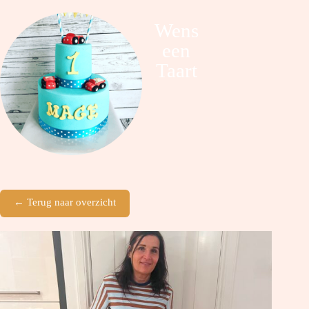
Wens
een
Taart
← Terug naar overzicht