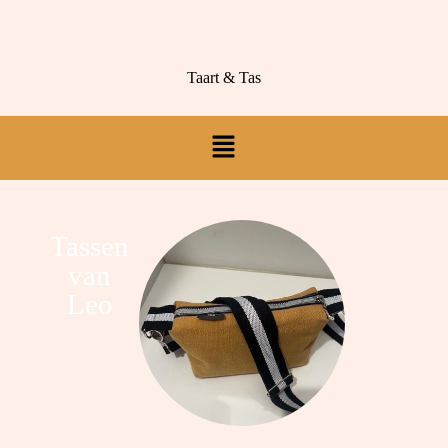
Taart & Tas
Tassen
van
Leo