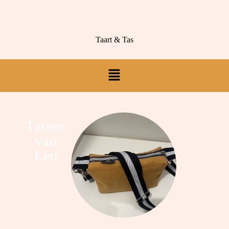
Taart & Tas
Tassen
van
Leo